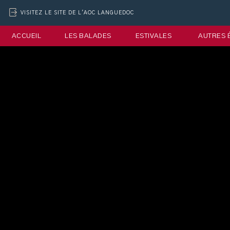
VISITEZ LE SITE DE L'AOC LANGUEDOC
ACCUEIL
LES BALADES
ESTIVALES
AUTRES 