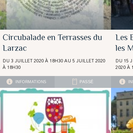
Circubalade en Terrasses du
Les E
Larzac
les 
DU 3 JUILLET 2020 À 18H30 AU 5 JUILLET 2020
DU 15 
À 18H30
2020 À 
INFORMATIONS
PASSÉ
IN