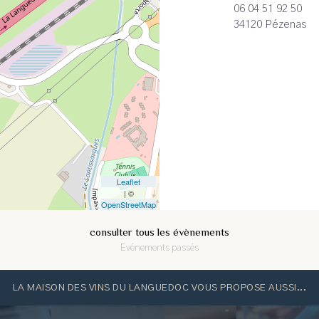
06 04 51 92 50
34120 Pézenas
Leaflet
| ©
OpenStreetMap
consulter tous les évènements
Evénements passés
LA MAISON DES VINS DU LANGUEDOC VOUS PROPOSE AUSSI...