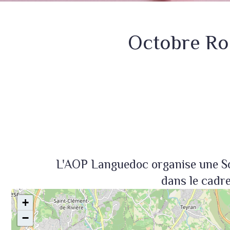
Octobre R
L'AOP Languedoc organise une Soi
dans le cadr
+
−