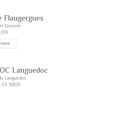
e Flaugergues
t Einstein
LIER
ÉRAIRE
AOC Languedoc
du Languedoc
- CS 30030