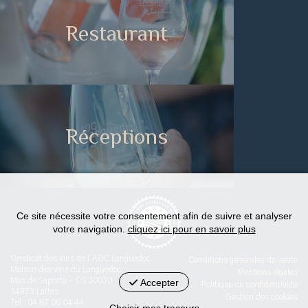
Restaurant
Réceptions
Ce site nécessite votre consentement afin de suivre et analyser
votre navigation.
cliquez ici pour en savoir plus
Syndicat des vins de l'AOC Languedoc
Conditions générales de vente
Maison des vins du Languedoc
Mentions légales
Mas de Saporta - CS 30030
Accepter
Politique de confidentialité
34973 Lattes
Gestion des cookies
Tel : 04 67 06 04 44
Choisir mes traceurs