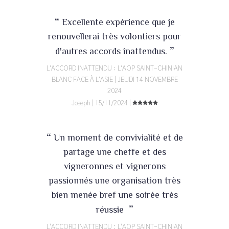
“
Excellente expérience que je
renouvellerai très volontiers pour
”
d'autres accords inattendus.
L'ACCORD INATTENDU : L'AOP SAINT-CHINIAN
BLANC FACE À L'ASIE | JEUDI 14 NOVEMBRE
2024
Joseph | 15/11/2024 |
“
Un moment de convivialité et de
partage une cheffe et des
vigneronnes et vignerons
passionnés une organisation très
bien menée bref une soirée très
”
réussie
L'ACCORD INATTENDU : L'AOP SAINT-CHINIAN