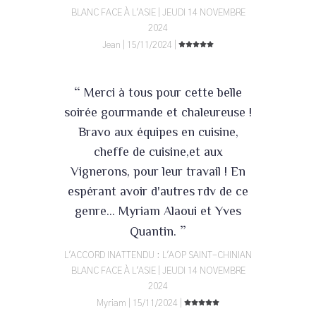
BLANC FACE À L'ASIE | JEUDI 14 NOVEMBRE
2024
Jean | 15/11/2024 |
“
Merci à tous pour cette belle
soirée gourmande et chaleureuse !
Bravo aux équipes en cuisine,
cheffe de cuisine,et aux
Vignerons, pour leur travail ! En
espérant avoir d'autres rdv de ce
genre... Myriam Alaoui et Yves
”
Quantin.
L'ACCORD INATTENDU : L'AOP SAINT-CHINIAN
BLANC FACE À L'ASIE | JEUDI 14 NOVEMBRE
2024
Myriam | 15/11/2024 |