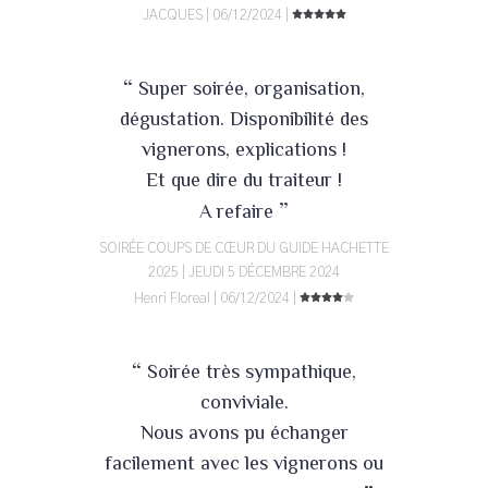
JACQUES | 06/12/2024 |
“
Super soirée, organisation,
dégustation. Disponibilité des
vignerons, explications !
Et que dire du traiteur !
”
A refaire
SOIRÉE COUPS DE CŒUR DU GUIDE HACHETTE
2025 | JEUDI 5 DÉCEMBRE 2024
Henri Floreal | 06/12/2024 |
“
Soirée très sympathique,
conviviale.
Nous avons pu échanger
facilement avec les vignerons ou