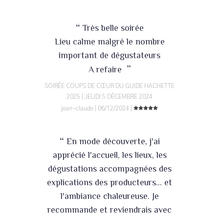
“
Très belle soirée
Lieu calme malgré le nombre
important de dégustateurs
”
A refaire
SOIRÉE COUPS DE CŒUR DU GUIDE HACHETTE
2025 | JEUDI 5 DÉCEMBRE 2024
jean-claude | 06/12/2024 |
“
En mode découverte, j'ai
apprécié l'accueil, les lieux, les
dégustations accompagnées des
explications des producteurs... et
l'ambiance chaleureuse. Je
recommande et reviendrais avec