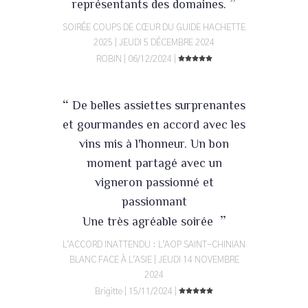
”
représentants des domaines.
SOIRÉE COUPS DE CŒUR DU GUIDE HACHETTE
2025 | JEUDI 5 DÉCEMBRE 2024
ROBIN | 06/12/2024 |
“
De belles assiettes surprenantes
et gourmandes en accord avec les
vins mis à l'honneur. Un bon
moment partagé avec un
vigneron passionné et
passionnant
”
Une très agréable soirée
L'ACCORD INATTENDU : L'AOP SAINT-CHINIAN
BLANC FACE À L'ASIE | JEUDI 14 NOVEMBRE
2024
Brigitte | 15/11/2024 |