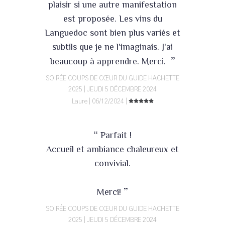
plaisir si une autre manifestation
est proposée. Les vins du
Languedoc sont bien plus variés et
subtils que je ne l'imaginais. J'ai
”
beaucoup à apprendre. Merci.
SOIRÉE COUPS DE CŒUR DU GUIDE HACHETTE
2025 | JEUDI 5 DÉCEMBRE 2024
Laure | 06/12/2024 |
“
Parfait !
Accueil et ambiance chaleureux et
convivial.
”
Merci!
SOIRÉE COUPS DE CŒUR DU GUIDE HACHETTE
2025 | JEUDI 5 DÉCEMBRE 2024