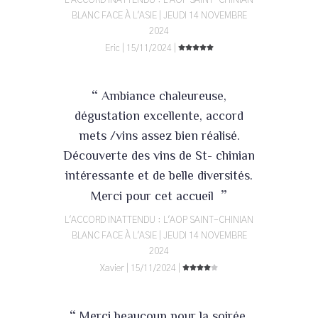
L'ACCORD INATTENDU : L'AOP SAINT-CHINIAN
BLANC FACE À L'ASIE | JEUDI 14 NOVEMBRE
2024
Eric | 15/11/2024 |
“
Ambiance chaleureuse,
dégustation excellente, accord
mets /vins assez bien réalisé.
Découverte des vins de St- chinian
intéressante et de belle diversités.
”
Merci pour cet accueil
L'ACCORD INATTENDU : L'AOP SAINT-CHINIAN
BLANC FACE À L'ASIE | JEUDI 14 NOVEMBRE
2024
Xavier | 15/11/2024 |
“
Merci beaucoup pour la soirée.