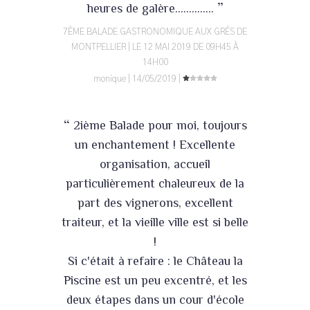
”
heures de galère..............
7ÈME BALADE GASTRONOMIQUE AUX GRÉS DE
MONTPELLIER | LE 12 MAI 2019 DE 09H45 À
14H00
monique | 14/05/2019 |
“
2ième Balade pour moi, toujours
un enchantement ! Excellente
organisation, accueil
particulièrement chaleureux de la
part des vignerons, excellent
traiteur, et la vieille ville est si belle
!
Si c'était à refaire : le Château la
Piscine est un peu excentré, et les
deux étapes dans un cour d'école