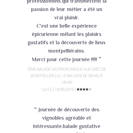
professionnels qui transmettent la
passion de leur métier a été un
vrai plaisir.
C'est une belle expérience
épicurienne mêlant les plaisirs
gustatifs et la découverte de lieux
montpelliérains.
”
Merci pour cette journée !!!!!
7ÈME BALADE GASTRONOMIQUE AUX GRÉS DE
MONTPELLIER | LE 12 MAI 2019 DE 09H45 À
14H00
Cyril C | 14/05/2019 |
“
Journée de découverte des
vignobles agréable et
intéressante.balade gustative