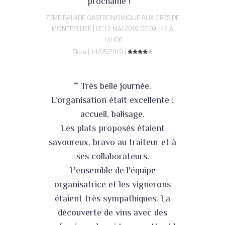
”
prochaine !
7ÈME BALADE GASTRONOMIQUE AUX GRÉS DE
MONTPELLIER | LE 12 MAI 2019 DE 09H45 À
14H00
Flora | 14/05/2019 |
“
Très belle journée.
L'organisation était excellente :
accueil, balisage.
Les plats proposés étaient
savoureux, bravo au traiteur et à
ses collaborateurs.
L'ensemble de l'équipe
organisatrice et les vignerons
étaient très sympathiques. La
découverte de vins avec des