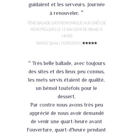
guidaient et les serveurs. Journée
”
à renouveler.
7ÈME BALADE GASTRONOMIQUE AUX GRÉS DE
MONTPELLIER | LE 12 MAI 2019 DE 09H45 À
14H00
NAVAS Sylvie | 14/05/2019 |
“
Très belle ballade, avec toujours
des sites et des lieux peu connus,
les mets servis étaient de qualité,
un bémol toutefois pour le
dessert.
Par contre nous avons très peu
apprécié de nous avoir demandé
de venir une quart-heure avant
l'ouverture, quart-d'heure pendant