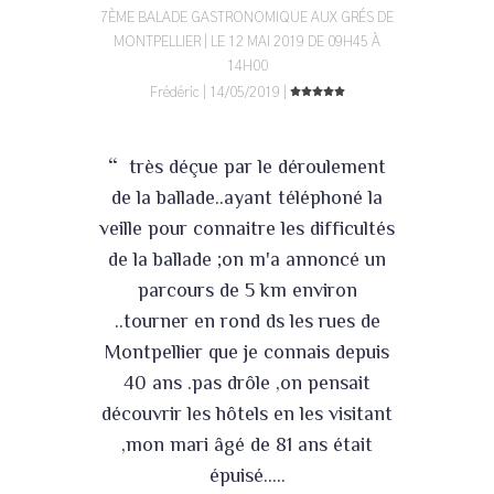
7ÈME BALADE GASTRONOMIQUE AUX GRÉS DE
MONTPELLIER | LE 12 MAI 2019 DE 09H45 À
14H00
Frédéric | 14/05/2019 |
“
très déçue par le déroulement
de la ballade..ayant téléphoné la
veille pour connaitre les difficultés
de la ballade ;on m'a annoncé un
parcours de 5 km environ
..tourner en rond ds les rues de
Montpellier que je connais depuis
40 ans .pas drôle ,on pensait
découvrir les hôtels en les visitant
,mon mari âgé de 81 ans était
épuisé.....