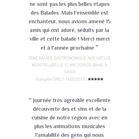
ne sont pas les plus belles étapes
des Balades. Mais l'ensemble est
enchanteur, nous avions amené 15
amis qui ont adoré, séduits par la
ville et cette balade ! Merci merci
”
et à l'année prochaine
7ÈME BALADE GASTRONOMIQUE AUX GRÉS DE
MONTPELLIER | LE 12 MAI 2019 DE 09H45 À
14H00
Françoise GRILL | 14/05/2019 |
“
Journée très agréable excellente
découverte des et vins et de la
cuisine de notre region avec en
plus les animations musicales
l'amabilité des gens qui nous