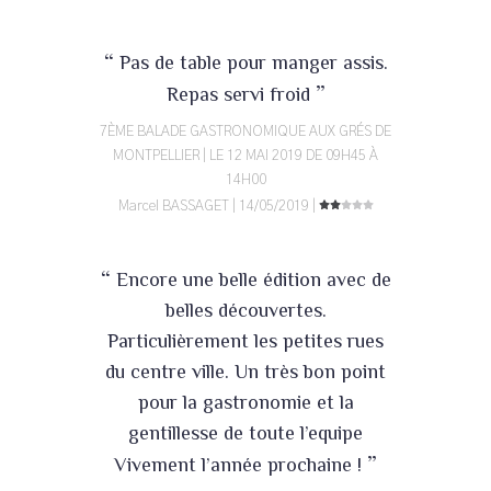
“
Pas de table pour manger assis.
”
Repas servi froid
7ÈME BALADE GASTRONOMIQUE AUX GRÉS DE
MONTPELLIER | LE 12 MAI 2019 DE 09H45 À
14H00
Marcel BASSAGET | 14/05/2019 |
“
Encore une belle édition avec de
belles découvertes.
Particulièrement les petites rues
du centre ville. Un très bon point
pour la gastronomie et la
gentillesse de toute l’equipe
”
Vivement l’année prochaine !