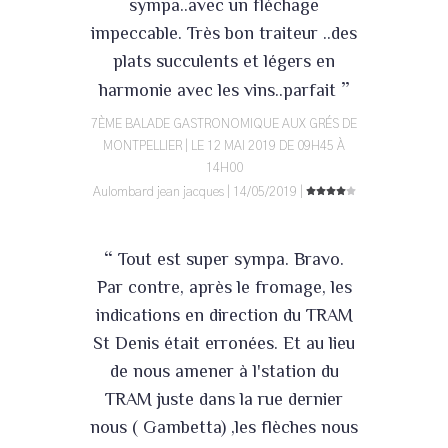
sympa..avec un fléchage
impeccable. Très bon traiteur ..des
plats succulents et légers en
”
harmonie avec les vins..parfait
7ÈME BALADE GASTRONOMIQUE AUX GRÉS DE
MONTPELLIER | LE 12 MAI 2019 DE 09H45 À
14H00
Aulombard jean jacques | 14/05/2019 |
“
Tout est super sympa. Bravo.
Par contre, après le fromage, les
indications en direction du TRAM
St Denis était erronées. Et au lieu
de nous amener à l'station du
TRAM juste dans la rue dernier
nous ( Gambetta) ,les flèches nous