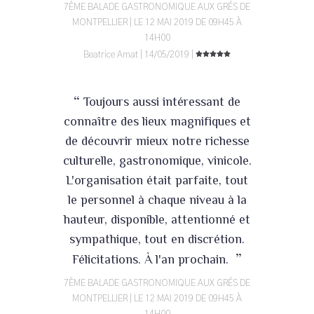
7ÈME BALADE GASTRONOMIQUE AUX GRÉS DE
MONTPELLIER | LE 12 MAI 2019 DE 09H45 À
14H00
Beatrice Amat | 14/05/2019 |
“
Toujours aussi intéressant de
connaître des lieux magnifiques et
de découvrir mieux notre richesse
culturelle, gastronomique, vinicole.
L'organisation était parfaite, tout
le personnel à chaque niveau à la
hauteur, disponible, attentionné et
sympathique, tout en discrétion.
”
Félicitations. À l'an prochain.
7ÈME BALADE GASTRONOMIQUE AUX GRÉS DE
MONTPELLIER | LE 12 MAI 2019 DE 09H45 À