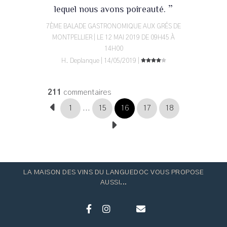
”
lequel nous avons poireauté.
7ÈME BALADE GASTRONOMIQUE AUX GRÉS DE
MONTPELLIER | LE 12 MAI 2019 DE 09H45 À
14H00
H. Deplanque | 14/05/2019 |
211
commentaires
1
...
15
16
17
18
LA MAISON DES VINS DU LANGUEDOC VOUS PROPOSE
AUSSI...