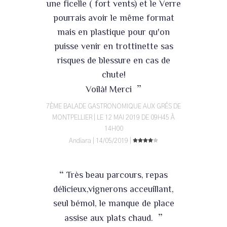
une ficelle ( fort vents) et le Verre
pourrais avoir le même format
mais en plastique pour qu'on
puisse venir en trottinette sas
risques de blessure en cas de
chute!
”
Voilà! Merci
7ÈME BALADE GASTRONOMIQUE AUX GRÉS DE
MONTPELLIER | LE 12 MAI 2019 DE 09H45 À
14H00
Andiara | 14/05/2019 |
“
Très beau parcours, repas
délicieux,vignerons acceuillant,
seul bémol, le manque de place
”
assise aux plats chaud.