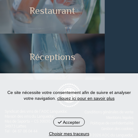
Restaurant
Réceptions
Ce site nécessite votre consentement afin de suivre et analyser
votre navigation.
cliquez ici pour en savoir plus
Syndicat des vins de l'AOC Languedoc
Conditions générales de vente
Maison des vins du Languedoc
Mentions légales
Mas de Saporta - CS 30030
Accepter
Politique de confidentialité
34973 Lattes
Gestion des cookies
Tel : 04 67 06 04 44
Choisir mes traceurs
© 2026 AOC du Languedoc