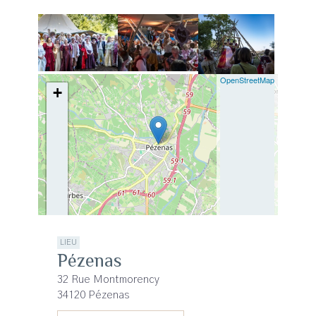
| ©
OpenStreetMap
+
−
LIEU
Pézenas
32 Rue Montmorency
34120 Pézenas