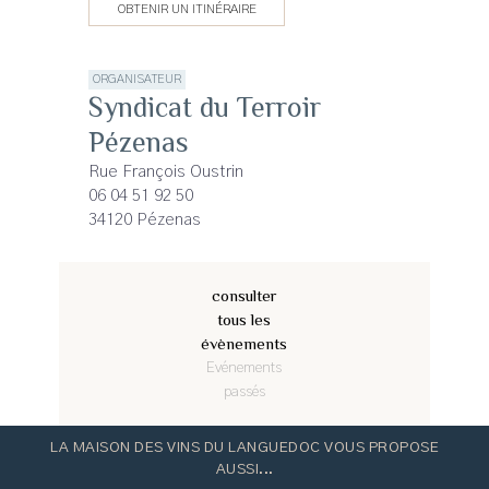
OBTENIR UN ITINÉRAIRE
ORGANISATEUR
Syndicat du Terroir
Pézenas
Rue François Oustrin
06 04 51 92 50
34120 Pézenas
consulter
tous les
évènements
Evénements
passés
LA MAISON DES VINS DU LANGUEDOC VOUS PROPOSE
AUSSI...