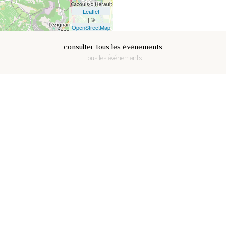
Leaflet
| ©
OpenStreetMap
consulter tous les évènements
Tous les événements