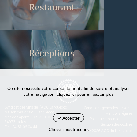
Restaurant
Réceptions
Ce site nécessite votre consentement afin de suivre et analyser
votre navigation.
cliquez ici pour en savoir plus
Syndicat des vins de l'AOC Languedoc
Conditions générales de vente
Maison des vins du Languedoc
Mentions légales
Mas de Saporta - CS 30030
Accepter
Politique de confidentialité
34973 Lattes
Gestion des cookies
Tel : 04 67 06 04 44
Choisir mes traceurs
© 2026 AOC du Languedoc