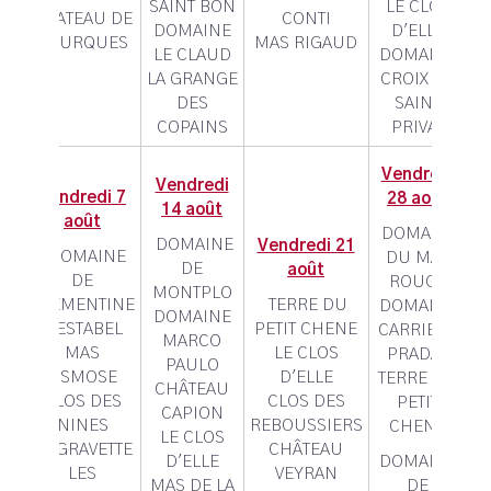
SAINT BON
LE CLOS
CHATEAU DE
CONTI
DOMAINE
D'ELLE
FOURQUES
MAS RIGAUD
LE CLAUD
DOMAINE
LA GRANGE
CROIX DE
DES
SAINT
COPAINS
PRIVAT
Vendredi
Vendredi
Vendredi 7
28 août
14 août
août
DOMAINE
DOMAINE
Vendredi 21
DOMAINE
DU MAS
DE
août
DE
ROUGE
MONTPLO
CLEMENTINE
TERRE DU
DOMAINE
DOMAINE
L'ESTABEL
PETIT CHENE
CARRIERE
MARCO
MAS
LE CLOS
PRADAL
PAULO
OSMOSE
D'ELLE
TERRE DU
CHÂTEAU
CLOS DES
CLOS DES
PETIT
CAPION
NINES
REBOUSSIERS
CHENE
LE CLOS
LA GRAVETTE
CHÂTEAU
D'ELLE
DOMAINE
LES
VEYRAN
MAS DE LA
DE