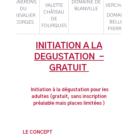
VIGNERONS
DOMAINE DE
VALETTE
VERCHANT
DU
BLANVILLE
CHÂTEAU
DOMAINE
CHEVALIER
DE
BELLES
GEORGES
FOURQUES
PIERRES
INITIATION A LA
DEGUSTATION -
GRATUIT
Initiation à la dégustation pour les
adultes (gratuit, sans inscription
préalable mais places limitées )
LE CONCEPT