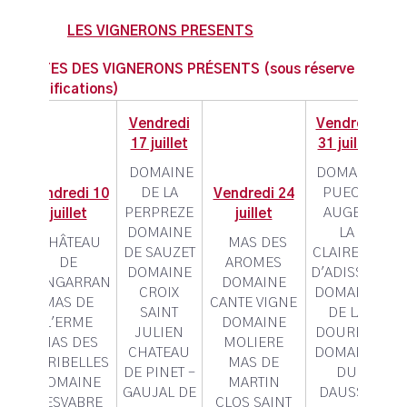
LES VIGNERONS PRESENTS
LISTES DES VIGNERONS PRÉSENTS (sous réserve de
modifications)
Vendredi
Vendredi
17 juillet
31 juillet
DOMAINE
DOMAINE
DE LA
PUECH
Vendredi 10
Vendredi 24
PERPREZE
AUGER
juillet
juillet
DOMAINE
LA
CHÂTEAU
MAS DES
DE SAUZET
CLAIRETTE
DE
AROMES
DOMAINE
D'ADISSAN
L'ENGARRAN
DOMAINE
CROIX
DOMAINE
MAS DE
CANTE VIGNE
SAINT
DE LA
L'ERME
DOMAINE
JULIEN
DOURBIE
MAS DES
MOLIERE
CHATEAU
DOMAINE
AURIBELLES
MAS DE
DE PINET -
DU
DOMAINE
MARTIN
GAUJAL DE
DAUSSO
DESVABRE
CLOS SAINT