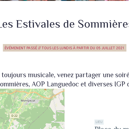
Les Estivales de Sommière
ÉVÉMENENT PASSÉ // TOUS LES LUNDIS À PARTIR DU 05 JUILLET 2021
toujours musicale, venez partager une soirée
mmières, AOP Languedoc et diverses IGP de
LIEU