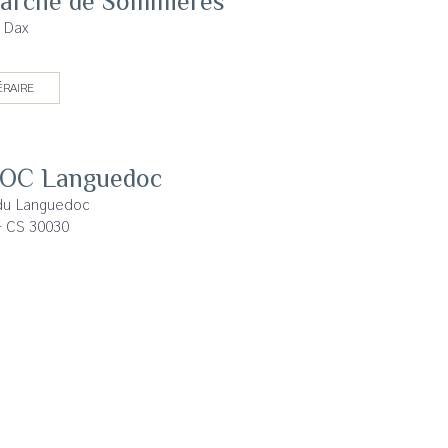
marché de Sommières
 Dax
ÉRAIRE
AOC Languedoc
du Languedoc
- CS 30030