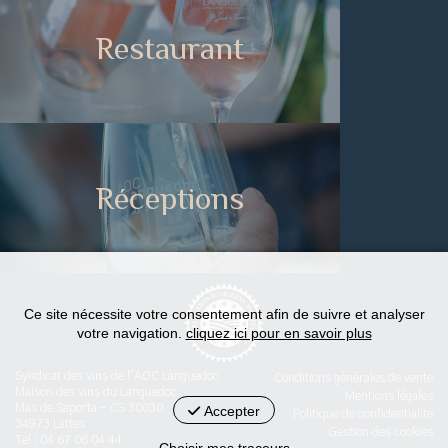
Restaurant
Réceptions
Ce site nécessite votre consentement afin de suivre et analyser
votre navigation.
cliquez ici pour en savoir plus
Syndicat des vins de l'AOC Languedoc
Conditions générales de vente
Maison des vins du Languedoc
Mentions légales
Mas de Saporta - CS 30030
Accepter
Politique de confidentialité
34973 Lattes
Gestion des cookies
Tel : 04 67 06 04 44
Choisir mes traceurs