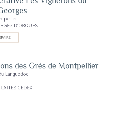
érative Les Vignerons du
 Georges
tpellier
EORGES D'ORQUES
ÉRAIRE
ons des Grés de Montpellier
 du Languedoc
3 LATTES CEDEX