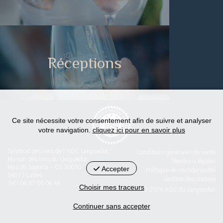
Réceptions
Ce site nécessite votre consentement afin de suivre et analyser
votre navigation.
cliquez ici pour en savoir plus
Syndicat des vins de l'AOC Languedoc
Conditions générales de vente
Maison des vins du Languedoc
Mentions légales
Mas de Saporta - CS 30030
Accepter
Politique de confidentialité
34973 Lattes
Gestion des cookies
Tel : 04 67 06 04 44
Choisir mes traceurs
© 2026 AOC du Languedoc
Continuer sans accepter
< id="str-pied-mention">L'abus d’alcool est dangereux pour la
santé. A consommer avec modération.